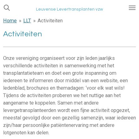
Ga
Leuvense Levertransplanten vzw
direct
Home
»
LLT
»
Activiteiten
naar
de
Activiteiten
hoofdinhoud
Onze vereniging organiseert voor zijn leden jaarlijks
verschillende activiteiten in samenwerking met het
transplantatieteam en doet een grote inspanning om
iedereen te informeren door middel van een website, een
ledenblad, brochures en themadagen: ‘voor elk wat wils!
Tijdens de activiteiten proberen we het nuttige aan het
aangename te koppelen. Samen met andere
levergetransplanteerden wordt een fijne activiteit opgezet,
meestal gevolgd door een gezellig samenzijn, waar iedereen
zijn/haar persoonlijke patiëntenervaring met andere
lotgenoten kan delen.