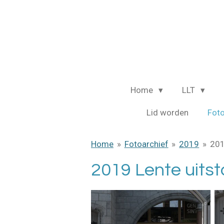
Ga
direct
naar
de
hoofdinhoud
Home
LLT
Lid worden
Fot
Home
»
Fotoarchief
»
2019
»
201
2019 Lente uits