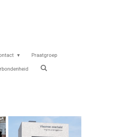
ontact
Praatgroep
erbondenheid