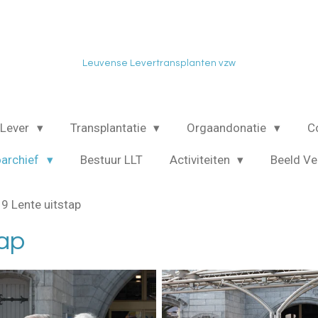
Leuvense Levertransplanten vzw
Lever
Transplantatie
Orgaandonatie
C
oarchief
Bestuur LLT
Activiteiten
Beeld V
9 Lente uitstap
tap