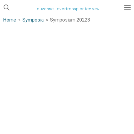
Ga
Leuvense Levertransplanten vzw
direct
Home
»
Symposia
»
Symposium 20223
naar
de
hoofdinhoud