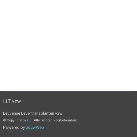
LLT vzw
Leuvense Levertransplanten vzw
© Copyright by
LLT
. Alle rechten voorbehouden.
Powered by
JouwWeb