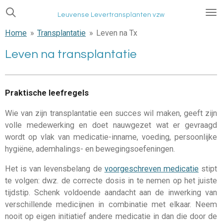
Ga
Leuvense Levertransplanten vzw
direct
Home
»
Transplantatie
»
Leven na Tx
naar
de
Leven na transplantatie
hoofdinhoud
Praktische leefregels
Wie van zijn transplantatie een succes wil maken, geeft zijn
volle medewerking en doet nauwgezet wat er gevraagd
wordt op vlak van medicatie-inname, voeding, persoonlijke
hygiëne, ademhalings- en bewegingsoefeningen.
Het is van levensbelang de
voorgeschreven medicatie
stipt
te volgen: dwz. de correcte dosis in te nemen op het juiste
tijdstip. Schenk voldoende aandacht aan de inwerking van
verschillende medicijnen in combinatie met elkaar. Neem
nooit op eigen initiatief andere medicatie in dan die door de