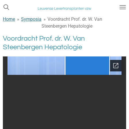
Ga
Leuvense Levertransplanten vzw
direct
Home
»
Symposia
»
Voordracht Prof. dr. W. Van
naar
Steenbergen Hepatologie
de
hoofdinhoud
Voordracht Prof. dr. W. Van
Steenbergen Hepatologie