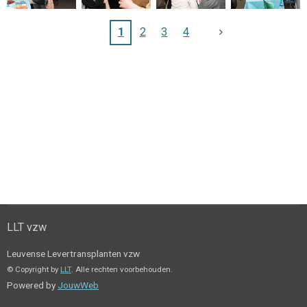
1
2
3
4
LLT vzw
Leuvense Levertransplanten vzw
© Copyright by
LLT
. Alle rechten voorbehouden.
Powered by
JouwWeb