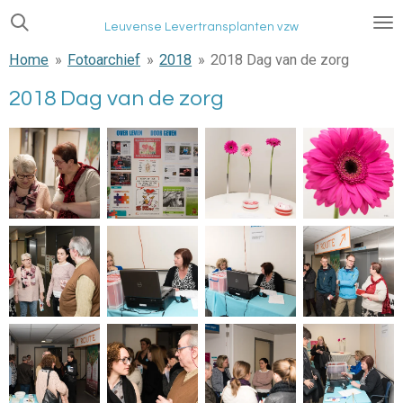
Ga
Leuvense Levertransplanten vzw
direct
Home
»
Fotoarchief
»
2018
»
2018 Dag van de zorg
naar
de
2018 Dag van de zorg
hoofdinhoud