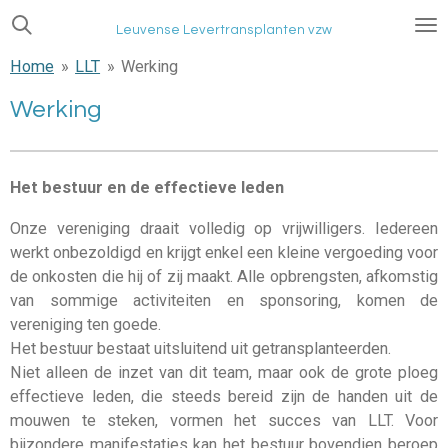
Ga
Leuvense Levertransplanten vzw
direct
Home
»
LLT
»
Werking
naar
de
Werking
hoofdinhoud
Het bestuur en de effectieve leden
Onze vereniging draait volledig op vrijwilligers. Iedereen
werkt onbezoldigd en krijgt enkel een kleine vergoeding voor
de onkosten die hij of zij maakt. Alle opbrengsten, afkomstig
van sommige activiteiten en sponsoring, komen de
vereniging ten goede.
Het bestuur bestaat uitsluitend uit getransplanteerden.
Niet alleen de inzet van dit team, maar ook de grote ploeg
effectieve leden, die steeds bereid zijn de handen uit de
mouwen te steken, vormen het succes van LLT. Voor
bijzondere manifestaties kan het bestuur bovendien beroep