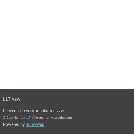
LLT vzw
Leuvense Levertransplanten vzw
© Copyright by
LLT
. Alle rechten voorbehouden.
Powered by
JouwWeb