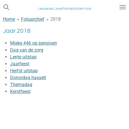
Ga
Leuvense Levertransplanten vzw
direct
Home
»
Fotoarchief
»
2018
naar
de
Jaar 2018
hoofdinhoud
Mieke 446 op pensioen
Dag van de zorg
Lente uitstap
Jaarfeest
Herfst uitstap
Donordag hasselt
Themadag
Kerstfeest