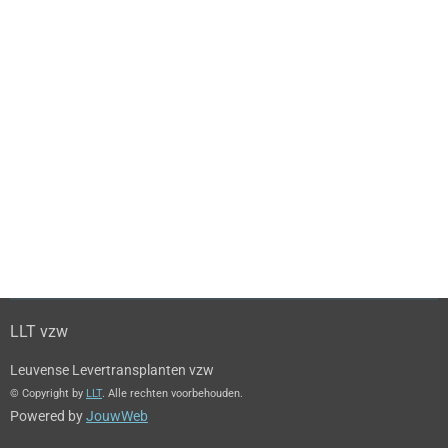
LLT vzw
Leuvense Levertransplanten vzw
© Copyright by
LLT
. Alle rechten voorbehouden.
Powered by
JouwWeb