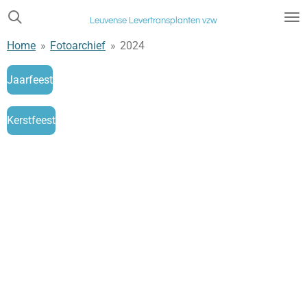
Ga
Leuvense Levertransplanten vzw
direct
Home
»
Fotoarchief
»
2024
naar
de
Jaarfeest
hoofdinhoud
Kerstfeest