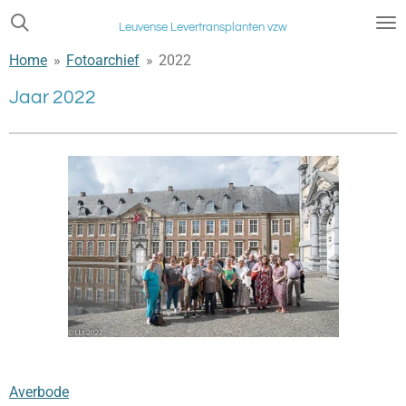
Ga
Leuvense Levertransplanten vzw
direct
Home
»
Fotoarchief
»
2022
naar
de
Jaar 2022
hoofdinhoud
Averbode