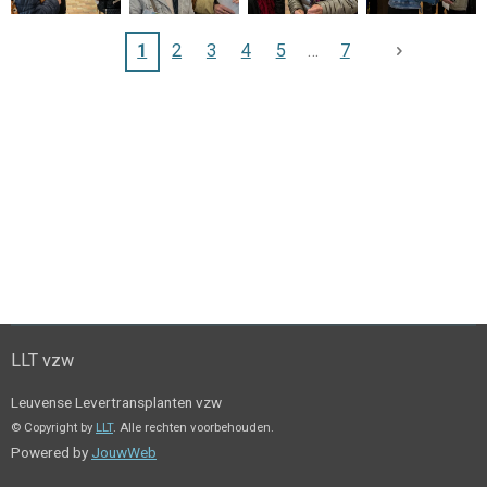
1
2
3
4
5
7
LLT vzw
Leuvense Levertransplanten vzw
© Copyright by
LLT
. Alle rechten voorbehouden.
Powered by
JouwWeb