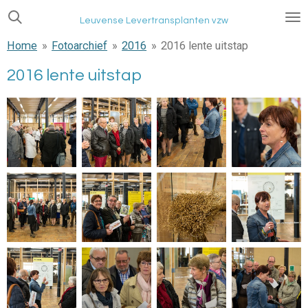
Ga
Leuvense Levertransplanten vzw
direct
Home
»
Fotoarchief
»
2016
»
2016 lente uitstap
naar
de
2016 lente uitstap
hoofdinhoud