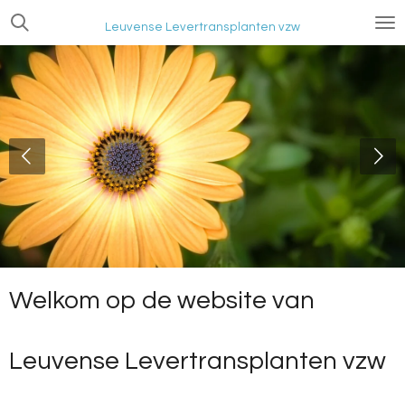
Ga
Leuvense Levertransplanten vzw
direct
naar
de
hoofdinhoud
Welkom op de website van
Leuvense Levertransplanten vzw