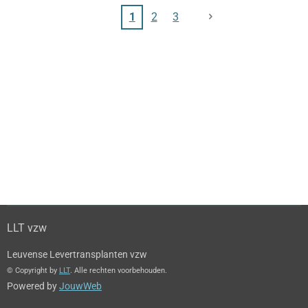
1
2
3
LLT vzw
Leuvense Levertransplanten vzw
© Copyright by
LLT
. Alle rechten voorbehouden.
Powered by
JouwWeb