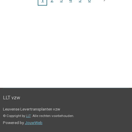
1
2
3
4
5
6
LLT vzw
Leuvense Levertransplanten vzw
© Copyright by
LLT
. Alle rechten voorbehouden.
Powered by
JouwWeb