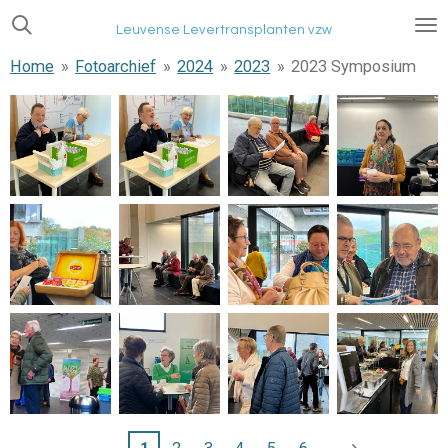
Ga
Leuvense Levertransplanten vzw
direct
Home
»
Fotoarchief
»
2024
»
2023
»
2023 Symposium
naar
de
hoofdinhoud