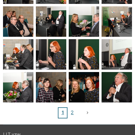
1
2
LLT vzw