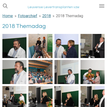
Ga
Leuvense Levertransplanten vzw
direct
Home
»
Fotoarchief
»
2018
»
2018 Themadag
naar
de
2018 Themadag
hoofdinhoud