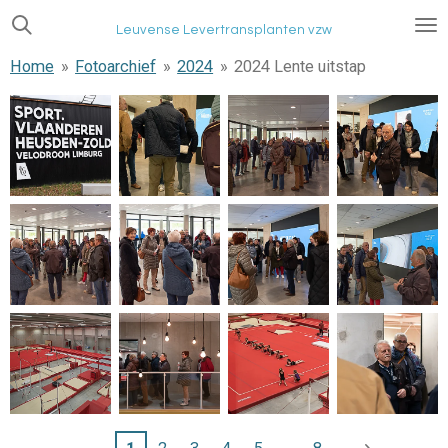
Ga
Leuvense Levertransplanten vzw
direct
Home
»
Fotoarchief
»
2024
»
2024 Lente uitstap
naar
de
hoofdinhoud