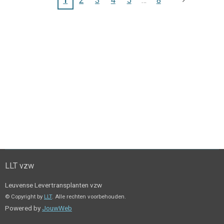
1
2
3
4
5
8
LLT vzw
Leuvense Levertransplanten vzw
© Copyright by
LLT
. Alle rechten voorbehouden.
Powered by
JouwWeb