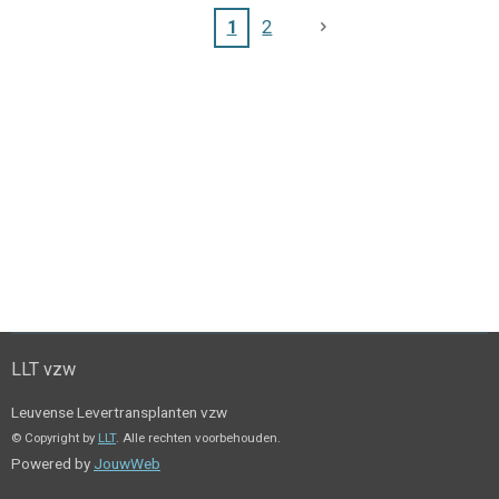
1
2
LLT vzw
Leuvense Levertransplanten vzw
© Copyright by
LLT
. Alle rechten voorbehouden.
Powered by
JouwWeb