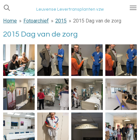
Ga
Leuvense Levertransplanten vzw
direct
Home
»
Fotoarchief
»
2015
»
2015 Dag van de zorg
naar
de
2015 Dag van de zorg
hoofdinhoud