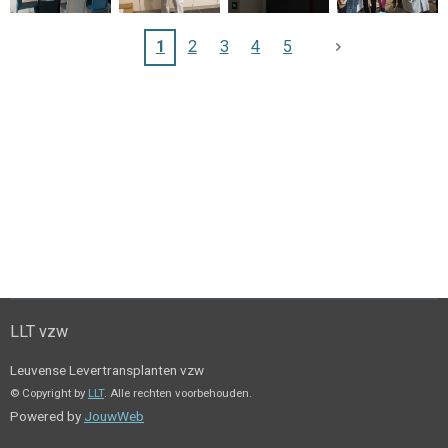
1
2
3
4
5
LLT vzw
Leuvense Levertransplanten vzw
© Copyright by
LLT
. Alle rechten voorbehouden.
Powered by
JouwWeb