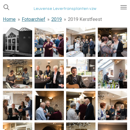
Ga
Leuvense Levertransplanten vzw
direct
Home
»
Fotoarchief
»
2019
»
2019 Kerstfeest
naar
de
hoofdinhoud