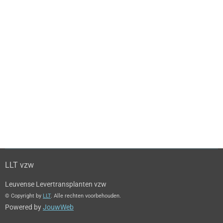
LLT vzw
Leuvense Levertransplanten vzw
© Copyright by
LLT
. Alle rechten voorbehouden.
Powered by
JouwWeb