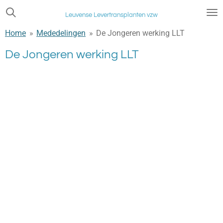
Ga
Leuvense Levertransplanten vzw
direct
Home
»
Mededelingen
»
De Jongeren werking LLT
naar
de
De Jongeren werking LLT
hoofdinhoud